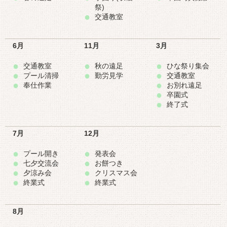
祭)
交通教室
6月
11月
3月
交通教室
秋の遠足
ひな祭り集会
プール清掃
勤労見学
交通教室
奉仕作業
お別れ遠足
卒園式
終了式
7月
12月
プール開き
発表会
七夕交流会
お餅つき
夕涼み会
クリスマス会
終業式
終業式
8月