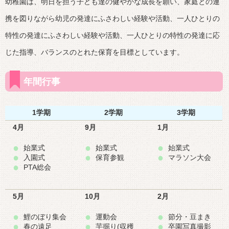
幼稚園は、明日を担う子ども達の健やかな成長を願い、家庭との連
携を図りながら幼児の発達にふさわしい経験や活動、一人ひとりの
特性の発達にふさわしい経験や活動、一人ひとりの特性の発達に応
じた指導、バランスのとれた保育を目標としています。
年間行事
1学期
2学期
3学期
4月
9月
1月
始業式
始業式
始業式
入園式
保育参観
マラソン大会
PTA総会
5月
10月
2月
鯉のぼり集会
運動会
節分・豆まき
春の遠足
芋掘り(収穫
卒園写真撮影