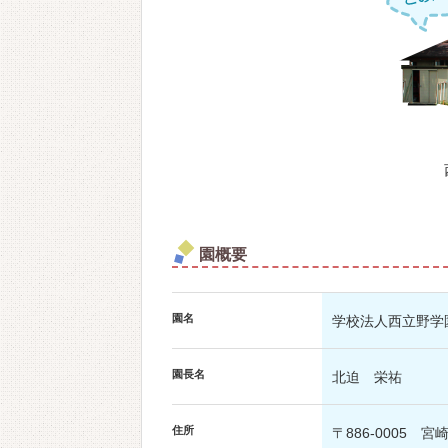
園概要
園名
学校法人西立野学
園長名
北迫 栄祐
住所
〒886-0005 宮