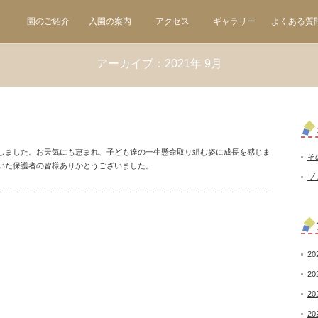
園のご紹介
入園の案内
アクセス
ギャラリー
よくある質
アーカイブ：2021年 9月
しました。お天気にも恵まれ、子ども達の一生懸命取り組む姿に成長を感じま
そ
いた保護者の皆様ありがとうございました。
ブ
20
20
20
20