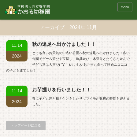
menu
アーカイブ：2024年 11月
秋の遠足へ出かけました！！
11.14
とても良いお天気の中広い公園へ秋の遠足へ出かけました！広い
2024
公園でゲーム遊びや宝探し、遊具遊び、木登りとたくさん遊んで
子ども達は大喜び( ´∀｀ )おいしいお弁当も食べて終始ニコニコ
の子ども達でした！！...
お芋掘りを行いました！！
11.14
春に子ども達と植え付けをしたサツマイモが収穫の時期を迎えま
2024
した。
トップページに戻る