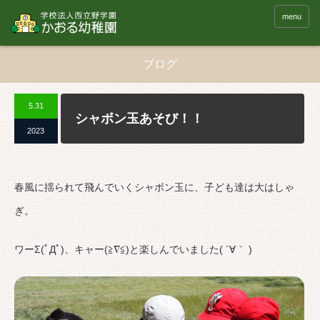
menu
ブログ
5.31
シャボン玉あそび！！
2023
春風に揺られて飛んでいくシャボン玉に、子ども達は大はしゃ
ぎ。
ワーΣ(ﾟДﾟ)、キャー(≧∇≦)と楽しんでいました( ´∀｀ )