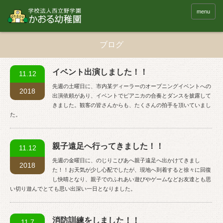
menu
ブログ
イベント出演しました！！
11.12
先週の土曜日に、市内某ディーラーのオープニングイベントへの
2018
出演依頼があり、イベントでピアニカの合奏とダンスを披露して
きました。観客の皆さんからも、たくさんの拍手を頂いていまし
た。
親子遠足へ行ってきました！！
11.12
先週の金曜日に、のじりこぴあへ親子遠足へ出かけてきまし
2018
た！！お天気が少し心配でしたが、現地へ到着すると徐々に回復
し快晴となり、親子でのふれあい遊びやゲームなどお友達とも思
い切り遊んでとても思い出深い一日となりました。
消防訓練をしました！！
11.7