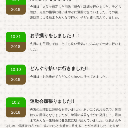
今日は、火災を想定した消防（総合）訓練を行いました。子ども
2018
達は、先生の指示に従い速やかに避難できていました。その後、
消防車による放水をみんなで行い、子ども達も喜んでいました。
お芋掘りをしました！！
10.31
先日のお芋掘りでは、とても良い天気の中みんなで一緒に行いま
2018
した。
どんぐり拾いに行きました!!
10.10
今日は、お散歩がてらどんぐり拾いに行ってきました。
2018
運動会頑張りました!!
10.2
先週の土曜日に運動会を行いました。あいにくのお天気で、体育
2018
館での開催となりましたが、練習の成果を十分に発揮して、最後
までみんな一生懸命に各競技に取り組んでいました。役員さんを
はじめ、保護者の方々のご協力のもと大盛会に終えることが出来ました。ありが