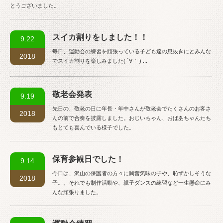
とうございました。
スイカ割りをしました！！
9.22
毎日、運動会の練習を頑張っている子ども達の息抜きにとみんな
2018
でスイカ割りを楽しみました( ´∀｀ ) ...
敬老会発表
9.19
先日の、敬老の日に年長・年中さんが敬老会でたくさんのお客さ
2018
んの前で合奏を披露しました。おじいちゃん、おばあちゃんたち
もとても喜んでいる様子でした。
保育参観日でした！
9.14
今日は、沢山の保護者の方々に興奮気味の子や、恥ずかしそうな
2018
子。。それでも制作活動や、親子ダンスの練習など一生懸命にみ
んな頑張りました。