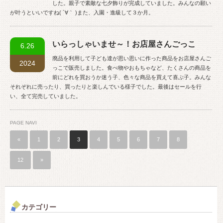
した。親子で素敵な七夕飾りが完成していました。みんなの願い
が叶うといいですね( ´∀｀ )また、入園・進級して３か月。
いらっしゃいませ～！お店屋さんごっこ
6.26
廃品を利用して子ども達が思い思いに作った商品をお店屋さんご
2024
っこで販売しました。食べ物やおもちゃなど、たくさんの商品を
前にどれを買おうか迷う子、色々な商品を買えて喜ぶ子。みんな
それぞれに売ったり、買ったりと楽しんでいる様子でした。最後はセールを行
い、全て完売していました。
PAGE NAVI
«
1
2
3
4
5
6
7
8
…
12
»
カテゴリー