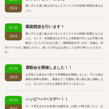
春に子ども達と植え付けをしたサツマイモが収穫の時期を迎えま
2024
した。
園庭開放を行います！
10.30
春に子ども達と植え付けをしたサツマイモが収穫の時期になりま
2024
した。そこで、未就園児のお子さんと保護者の方にもお芋掘り体
験をしていただければと思い、園庭開放を行います。詳細は、添
付ファイルをご確認ください。掘ったお芋はお土産としてお持ち帰りいただきま
す。
運動会を開催しました！！
10.24
お天気にも恵まれて第４０回運動会を開催しました。子ども達は
2024
練習の成果を発揮し、最後まで一生懸命に取り組む姿に感動しま
した。またひとつ大きな成長を見せてくれました。
ハッピーバースデー！！
10.24
８・９月生まれのお友達のお誕生会。お祝いの歌を歌ったり、お
2024