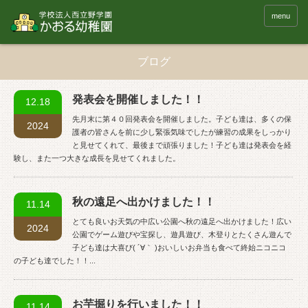
menu
ブログ
発表会を開催しました！！
12.18
先月末に第４０回発表会を開催しました。子ども達は、多くの保
2024
護者の皆さんを前に少し緊張気味でしたが練習の成果をしっかり
と見せてくれて、最後まで頑張りました！子ども達は発表会を経
験し、また一つ大きな成長を見せてくれました。
秋の遠足へ出かけました！！
11.14
とても良いお天気の中広い公園へ秋の遠足へ出かけました！広い
2024
公園でゲーム遊びや宝探し、遊具遊び、木登りとたくさん遊んで
子ども達は大喜び( ´∀｀ )おいしいお弁当も食べて終始ニコニコ
の子ども達でした！！...
お芋掘りを行いました！！
11.14