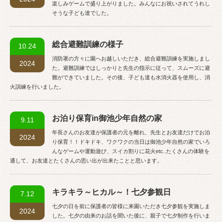
楽しみゲームで盛り上がりました。みんなにお祝いされてうれし
そうな子ども達でした。
総合避難訓練の様子
10.24
消防署の方々に園へお越しいただき、総合避難訓練を実施しまし
2024
た。避難訓練ではしっかりと先生の指示に従って、スムーズに避
難ができていました。その後、子ども達も水消火器を使用し、消
火訓練を行いました。
お泊り保育in御池少年自然の家
9.11
年長さんのお友達が保護者の元を離れ、先生とお友達だけでお泊
2024
り保育！！ドキドキ、ワクワクの当日は御池少年自然の家でいろ
んなゲームや運動遊び、スイカ割りに花火etc..たくさんの体験を
通して、お友達とたくさんの思い出が出来たことと思います。
キラキラ～ヒカル～！七夕参観日
7.12
七夕の日を前に保護者の皆様に来園いただき七夕参観を実施しま
2024
した。七夕の由来のお話を聞いた後に、親子で七夕制作を行いま